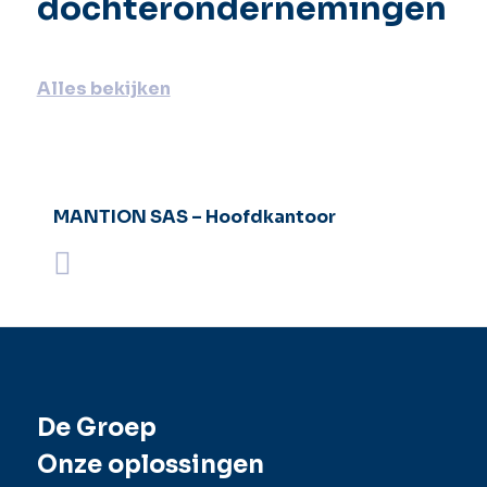
dochterondernemingen
Alles bekijken
MANTION SAS – Hoofdkantoor
De Groep
Onze oplossingen