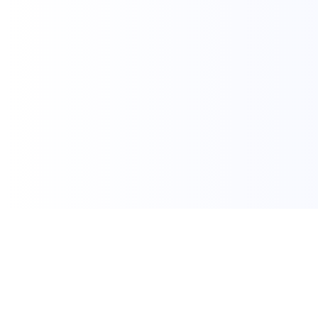
Recht schui
voor houten 
SAF®