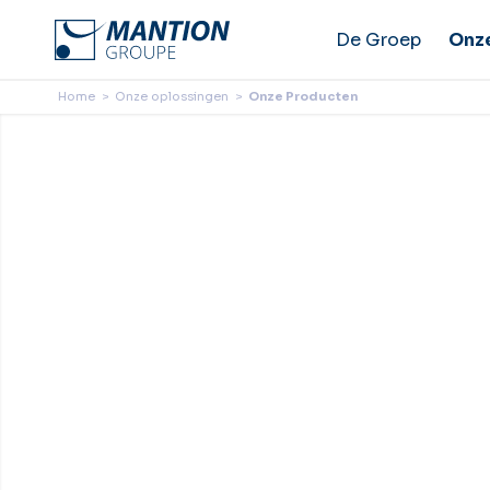
De Groep
Onz
Home
>
Onze oplossingen
>
Onze Producten